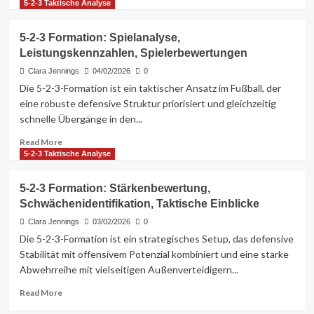
more
5-2-3 Taktische Analyse
Formation
about
5-
5-2-3 Formation: Spielanalyse,
2-
Leistungskennzahlen, Spielerbewertungen
3
Formation:
Clara Jennings
04/02/2026
0
Situative
Die 5-2-3-Formation ist ein taktischer Ansatz im Fußball, der
Taktiken,
eine robuste defensive Struktur priorisiert und gleichzeitig
Druckbewältigung,
schnelle Übergänge in den...
Entscheidungsfindung
Read
Read More
more
5-2-3 Taktische Analyse
about
5-
5-2-3 Formation: Stärkenbewertung,
2-
Schwächenidentifikation, Taktische Einblicke
3
Formation:
Clara Jennings
03/02/2026
0
Spielanalyse,
Die 5-2-3-Formation ist ein strategisches Setup, das defensive
Leistungskennzahlen,
Stabilität mit offensivem Potenzial kombiniert und eine starke
Spielerbewertungen
Abwehrreihe mit vielseitigen Außenverteidigern...
Read
Read More
more