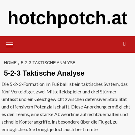
Skip
hotchpotch.at
to
content
Primary
Menu
HOME
5-2-3 TAKTISCHE ANALYSE
5-2-3 Taktische Analyse
Die 5-2-3-Formation im Fußball ist ein taktisches System, das
fünf Verteidiger, zwei Mittelfeldspieler und drei Stürmer
umfasst und ein Gleichgewicht zwischen defensiver Stabilität
und offensivem Potenzial schafft. Diese Anordnung ermöglicht
es den Teams, eine starke Abwehrlinie aufrechtzuerhalten und
schnelle Konterangriffe, insbesondere über die Flügel, zu
ermöglichen. Sie bringt jedoch auch bestimmte