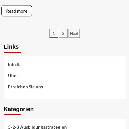
about
5-
Read more
2-
3
Formation:
Stärkenbewertung,
Posts
1
2
Next
Schwächenidentifikation,
Taktische
pagination
Einblicke
Links
Inhalt
Über
Erreichen Sie uns
Kategorien
5-2-3 Ausbildungsstrategien