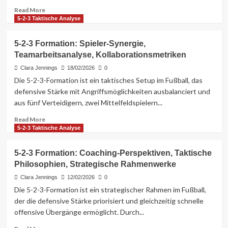
Read
Read More
more
5-2-3 Taktische Analyse
about
5-
5-2-3 Formation: Spieler-Synergie,
2-
Teamarbeitsanalyse, Kollaborationsmetriken
3
Formation:
Clara Jennings
18/02/2026
0
Scoutingberichte,
Die 5-2-3-Formation ist ein taktisches Setup im Fußball, das
Gegnerneigungen,
defensive Stärke mit Angriffsmöglichkeiten ausbalanciert und
Matchup-
aus fünf Verteidigern, zwei Mittelfeldspielern...
Analysen
Read
Read More
more
5-2-3 Taktische Analyse
about
5-
5-2-3 Formation: Coaching-Perspektiven, Taktische
2-
Philosophien, Strategische Rahmenwerke
3
Formation:
Clara Jennings
12/02/2026
0
Spieler-
Die 5-2-3-Formation ist ein strategischer Rahmen im Fußball,
Synergie,
der die defensive Stärke priorisiert und gleichzeitig schnelle
Teamarbeitsanalyse,
offensive Übergänge ermöglicht. Durch...
Kollaborationsmetriken
Read