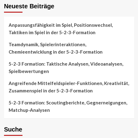
Neueste Beiträge
Anpassungsfähigkeit im Spiel, Positionswechsel,
Taktiken im Spiel in der 5-2-3-Formation
Teamdynamik, Spielerinteraktionen,
Chemieentwicklung in der 5-2-3-Formation
5-2-3 Formation: Taktische Analysen, Videoanalysen,
Spielbewertungen
Angreifende Mittelfeldspieler-Funktionen, Kreativität,
Zusammenspiel in der 5-2-3-Formation
5-2-3 Formation: Scoutingberichte, Gegnerneigungen,
Matchup-Analysen
Suche