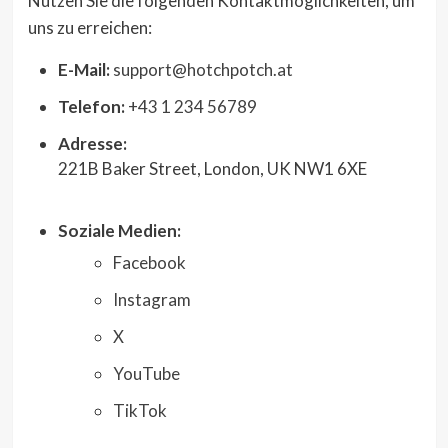
Nutzen Sie die folgenden Kontaktmöglichkeiten, um
uns zu erreichen:
E-Mail:
support@hotchpotch.at
Telefon:
+43 1 234 56789
Adresse:
221B Baker Street, London, UK NW1 6XE
Soziale Medien:
Facebook
Instagram
X
YouTube
TikTok