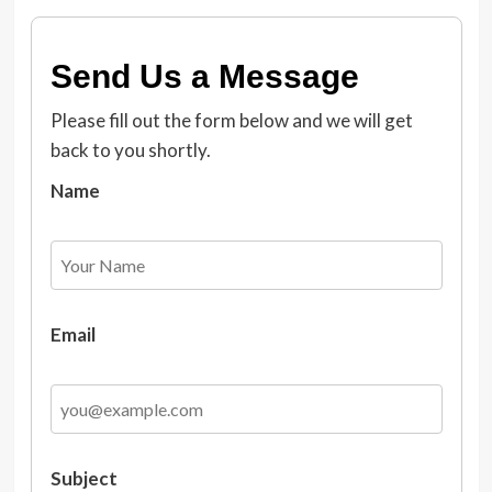
Send Us a Message
Please fill out the form below and we will get
back to you shortly.
Name
Email
Subject