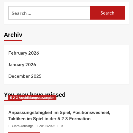
Search
for:
Archiv
February 2026
January 2026
December 2025
You may have missed
5-2-3 Ausbildungsstrategien
Anpassungsfähigkeit im Spiel, Positionswechsel,
Taktiken im Spiel in der 5-2-3-Formation
Clara Jennings
20/02/2026
0