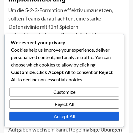
Um die 5-2-3-Formation effektiv umzusetzen,
sollten Teams darauf achten, eine starke
Defensivlinie mit fünf Spielern
aufrechtzuerhalten, während die beiden
We respect your privacy
Mittelfeldspieler sowohl die Verteidigung als auch
Cookies help us improve your experience, deliver
den Angriff unterstützen. Diese Struktur bietet
personalized content, and analyze traffic. You can
eine solide Basis, die es den drei Stürmern
choose which cookies to allow by clicking
ermöglicht, Räume auszunutzen und Torchancen
Customize
. Click
Accept All
to consent or
Reject
zu kreieren.
All
to decline non-essential cookies.
Trainer sollten die Bedeutung von Positionierung
Customize
und Abständen zwischen den Spielern betonen.
Jeder Spieler muss seine Rolle innerhalb der
Reject All
Formation verstehen, um sicherzustellen, dass er
Accept All
schnell zwischen defensiven und offensiven
Aufgaben wechseln kann. Regelmäßige Übungen