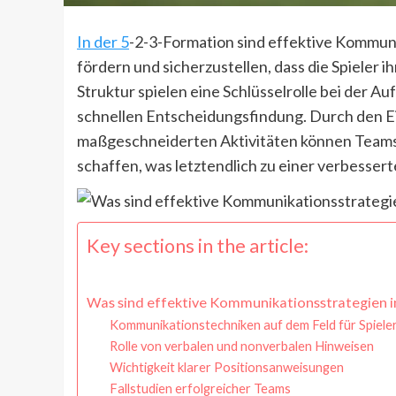
In der 5
-2-3-Formation sind effektive Kommun
fördern und sicherzustellen, dass die Spieler 
Struktur spielen eine Schlüsselrolle bei der
schnellen Entscheidungsfindung. Durch den 
maßgeschneiderten Aktivitäten können Teams 
schaffen, was letztendlich zu einer verbesser
Key sections in the article:
Was sind effektive Kommunikationsstrategien i
Kommunikationstechniken auf dem Feld für Spiele
Rolle von verbalen und nonverbalen Hinweisen
Wichtigkeit klarer Positionsanweisungen
Fallstudien erfolgreicher Teams