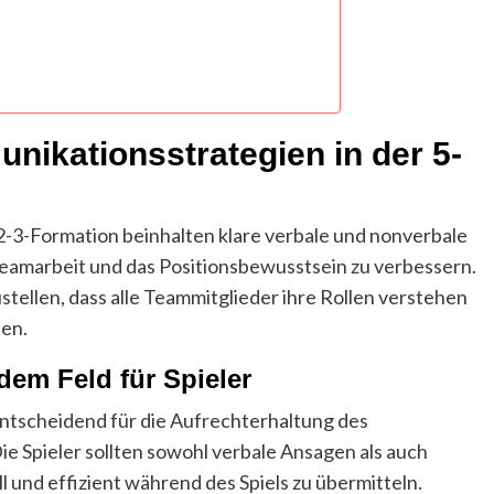
nikationsstrategien in der 5-
2-3-Formation beinhalten klare verbale und nonverbale
eamarbeit und das Positionsbewusstsein zu verbessern.
ustellen, dass alle Teammitglieder ihre Rollen verstehen
nen.
em Feld für Spieler
ntscheidend für die Aufrechterhaltung des
e Spieler sollten sowohl verbale Ansagen als auch
und effizient während des Spiels zu übermitteln.