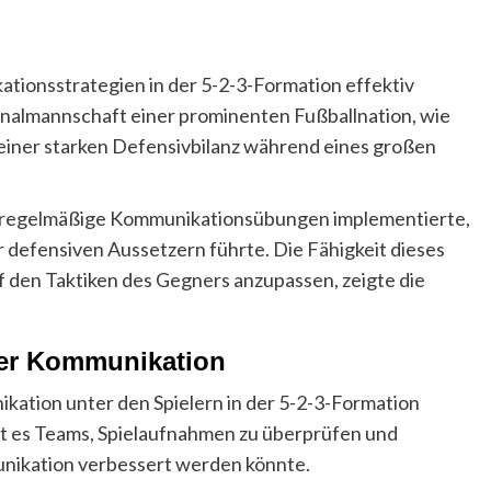
ionsstrategien in der 5-2-3-Formation effektiv
onalmannschaft einer prominenten Fußballnation, wie
 einer starken Defensivbilanz während eines großen
das regelmäßige Kommunikationsübungen implementierte,
 defensiven Aussetzern führte. Die Fähigkeit dieses
f den Taktiken des Gegners anzupassen, zeigte die
er Kommunikation
tion unter den Spielern in der 5-2-3-Formation
t es Teams, Spielaufnahmen zu überprüfen und
ikation verbessert werden könnte.