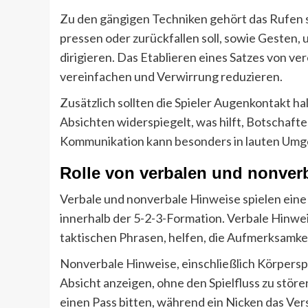
Zu den gängigen Techniken gehört das Rufen
pressen oder zurückfallen soll, sowie Gesten, 
dirigieren. Das Etablieren eines Satzes von v
vereinfachen und Verwirrung reduzieren.
Zusätzlich sollten die Spieler Augenkontakt h
Absichten widerspiegelt, was hilft, Botschaft
Kommunikation kann besonders in lauten Umge
Rolle von verbalen und nonver
Verbale und nonverbale Hinweise spielen eine
innerhalb der 5-2-3-Formation. Verbale Hinwe
taktischen Phrasen, helfen, die Aufmerksamke
Nonverbale Hinweise, einschließlich Körpersp
Absicht anzeigen, ohne den Spielfluss zu störe
einen Pass bitten, während ein Nicken das Ver