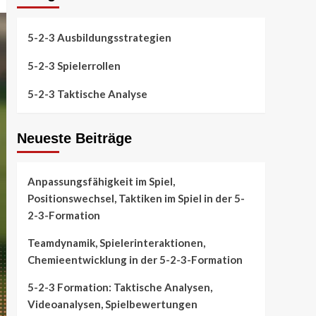
5-2-3 Ausbildungsstrategien
5-2-3 Spielerrollen
5-2-3 Taktische Analyse
Neueste Beiträge
Anpassungsfähigkeit im Spiel,
Positionswechsel, Taktiken im Spiel in der 5-
2-3-Formation
Teamdynamik, Spielerinteraktionen,
Chemieentwicklung in der 5-2-3-Formation
5-2-3 Formation: Taktische Analysen,
Videoanalysen, Spielbewertungen