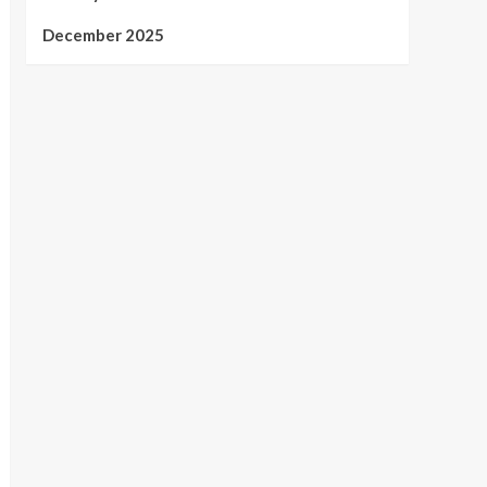
December 2025