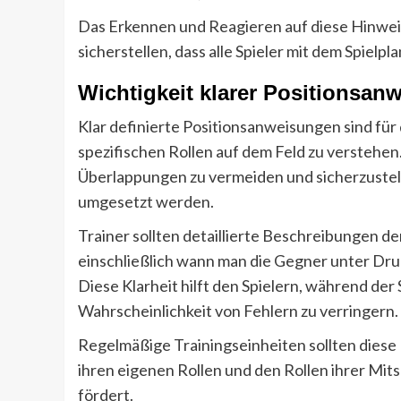
Das Erkennen und Reagieren auf diese Hinwei
sicherstellen, dass alle Spieler mit dem Spielp
Wichtigkeit klarer Positionsan
Klar definierte Positionsanweisungen sind für d
spezifischen Rollen auf dem Feld zu verstehen. 
Überlappungen zu vermeiden und sicherzustell
umgesetzt werden.
Trainer sollten detaillierte Beschreibungen de
einschließlich wann man die Gegner unter Druc
Diese Klarheit hilft den Spielern, während der
Wahrscheinlichkeit von Fehlern zu verringern.
Regelmäßige Trainingseinheiten sollten diese 
ihren eigenen Rollen und den Rollen ihrer Mi
fördert.