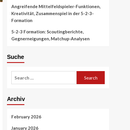
Angreifende Mittelfeldspieler-Funktionen,
Kreativität, Zusammenspiel in der 5-2-3-
Formation
5-2-3 Formation: Scoutingberichte,
Gegnerneigungen, Matchup-Analysen
Suche
Search
for:
Archiv
February 2026
January 2026