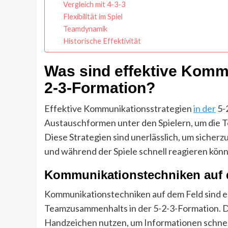
Vergleich mit 4-3-3
Flexibilität im Spiel
Teamdynamik
Historische Effektivität
Was sind effektive Kommu
2-3-Formation?
Effektive Kommunikationsstrategien
in der
5-
Austauschformen unter den Spielern, um die T
Diese Strategien sind unerlässlich, um sicherz
und während der Spiele schnell reagieren kön
Kommunikationstechniken auf d
Kommunikationstechniken auf dem Feld sind e
Teamzusammenhalts in der 5-2-3-Formation. Di
Handzeichen nutzen, um Informationen schnell 