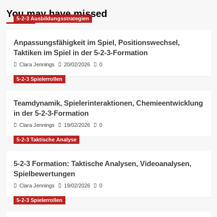
You may have missed
5-2-3 Ausbildungsstrategien
Anpassungsfähigkeit im Spiel, Positionswechsel,
Taktiken im Spiel in der 5-2-3-Formation
Clara Jennings
20/02/2026
0
5-2-3 Spielerrollen
Teamdynamik, Spielerinteraktionen, Chemieentwicklung
in der 5-2-3-Formation
Clara Jennings
19/02/2026
0
5-2-3 Taktische Analyse
5-2-3 Formation: Taktische Analysen, Videoanalysen,
Spielbewertungen
Clara Jennings
19/02/2026
0
5-2-3 Spielerrollen