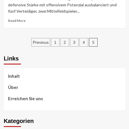
2-
defensive Stärke mit offensivem Potenzial ausbalanciert und
3-
fünf Verteidiger, zwei Mittelfeldspieler...
System
Read
Read More
more
about
5-
Posts
2-
5
Previous
1
2
3
4
3
pagination
Formation:
Links
Variationen
der
Formation,
Taktische
Inhalt
Flexibilität,
Analyse
Über
der
Anpassungsfähigkeit
Erreichen Sie uns
Kategorien