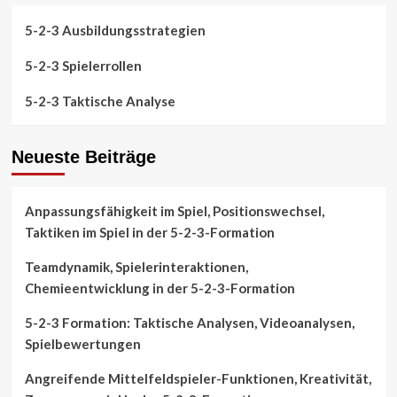
5-2-3 Ausbildungsstrategien
5-2-3 Spielerrollen
5-2-3 Taktische Analyse
Neueste Beiträge
Anpassungsfähigkeit im Spiel, Positionswechsel,
Taktiken im Spiel in der 5-2-3-Formation
Teamdynamik, Spielerinteraktionen,
Chemieentwicklung in der 5-2-3-Formation
5-2-3 Formation: Taktische Analysen, Videoanalysen,
Spielbewertungen
Angreifende Mittelfeldspieler-Funktionen, Kreativität,