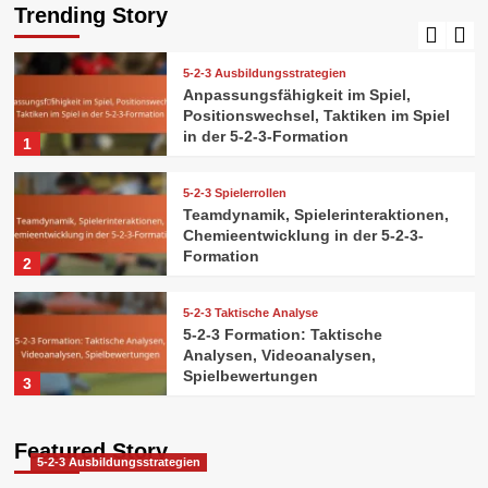
Trending Story
Analysen
5
5-2-3 Ausbildungsstrategien
Anpassungsfähigkeit im Spiel,
Positionswechsel, Taktiken im Spiel
in der 5-2-3-Formation
1
5-2-3 Spielerrollen
Teamdynamik, Spielerinteraktionen,
Chemieentwicklung in der 5-2-3-
Formation
2
5-2-3 Taktische Analyse
5-2-3 Formation: Taktische
Analysen, Videoanalysen,
Spielbewertungen
3
5-2-3 Spielerrollen
Angreifende Mittelfeldspieler-
Featured Story
5-2-3 Ausbildungsstrategien
Funktionen, Kreativität,
Zusammenspiel in der 5-2-3-