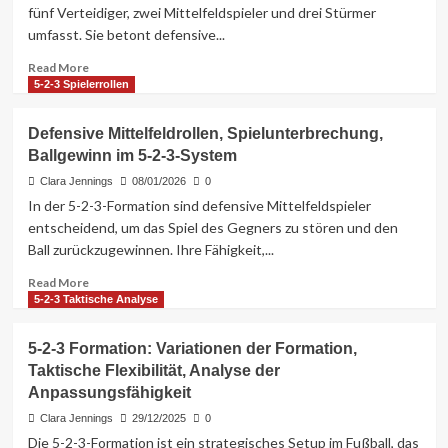
in
fünf Verteidiger, zwei Mittelfeldspieler und drei Stürmer
der
umfasst. Sie betont defensive...
5-
2-
Read
Read More
3-
more
5-2-3 Spielerrollen
Formation
about
5-
Defensive Mittelfeldrollen, Spielunterbrechung,
2-
Ballgewinn im 5-2-3-System
3
Formation:
Clara Jennings
08/01/2026
0
Spielerimpact,
In der 5-2-3-Formation sind defensive Mittelfeldspieler
Rollenbewertungen,
entscheidend, um das Spiel des Gegners zu stören und den
Positionswirksamkeit
Ball zurückzugewinnen. Ihre Fähigkeit,...
Read
Read More
more
5-2-3 Taktische Analyse
about
Defensive
5-2-3 Formation: Variationen der Formation,
Mittelfeldrollen,
Taktische Flexibilität, Analyse der
Spielunterbrechung,
Anpassungsfähigkeit
Ballgewinn
im
Clara Jennings
29/12/2025
0
5-
Die 5-2-3-Formation ist ein strategisches Setup im Fußball, das