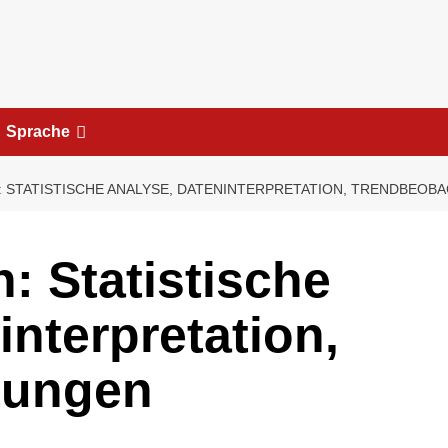
Sprache
N: STATISTISCHE ANALYSE, DATENINTERPRETATION, TRENDBEO
: Statistische
interpretation,
tungen