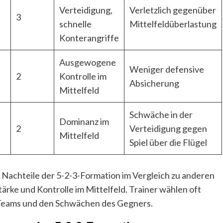
Verteidigung,
Verletzlich gegenüber
3
schnelle
Mittelfeldüberlastung
Konterangriffe
Ausgewogene
Weniger defensive
2
Kontrolle im
Absicherung
Mittelfeld
Schwäche in der
Dominanz im
2
Verteidigung gegen
Mittelfeld
Spiel über die Flügel
d Nachteile der 5-2-3-Formation im Vergleich zu anderen
ärke und Kontrolle im Mittelfeld. Trainer wählen oft
 Teams und den Schwächen des Gegners.