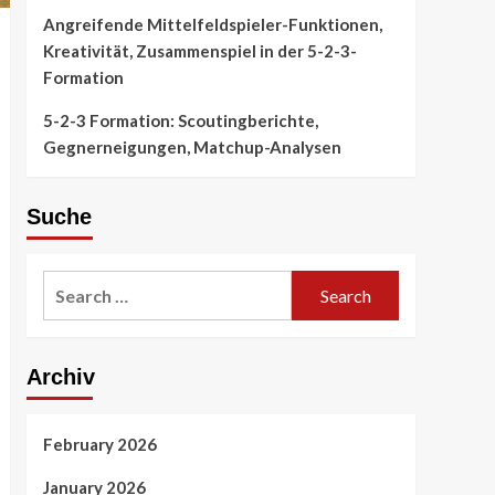
Angreifende Mittelfeldspieler-Funktionen,
Kreativität, Zusammenspiel in der 5-2-3-
Formation
5-2-3 Formation: Scoutingberichte,
Gegnerneigungen, Matchup-Analysen
Suche
Search
for:
Archiv
February 2026
January 2026