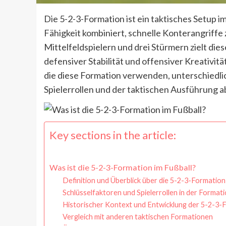
Die 5-2-3-Formation ist ein taktisches Setup im
Fähigkeit kombiniert, schnelle Konterangriffe 
Mittelfeldspielern und drei Stürmern zielt die
defensiver Stabilität und offensiver Kreativitä
die diese Formation verwenden, unterschiedlic
Spielerrollen und der taktischen Ausführung 
Key sections in the article:
Was ist die 5-2-3-Formation im Fußball?
Definition und Überblick über die 5-2-3-Formation
Schlüsselfaktoren und Spielerrollen in der Format
Historischer Kontext und Entwicklung der 5-2-3-
Vergleich mit anderen taktischen Formationen